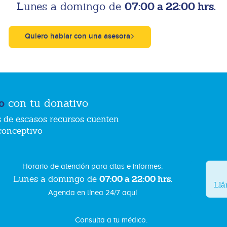
07:00 a 22:00 hrs.
Lunes a domingo de
Quiero hablar con una asesora
o
con tu donativo
 de escasos recursos cuenten
conceptivo
Horario de atención para citas e informes:
07:00 a 22:00 hrs.
Lunes a domingo de
Ll
Agenda en línea 24/7 aquí
Consulta a tu médico.