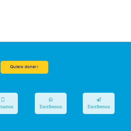
Quiero donar
ámanos
Escríbenos
Escríbenos