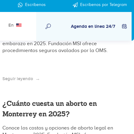
Escríbenos
Escríbenos por Telegram
¿Cuánto cuesta un aborto en Oaxaca
2025?
En
Agenda en línea 24/7
Conoce los costos y opciones para interrumpir un
embarazo en 2025. Fundación MSI ofrece
procedimientos seguros avalados por la OMS.
Seguir leyendo
¿Cuánto cuesta un aborto en
Monterrey en 2025?
Conoce los costos y opciones de aborto legal en