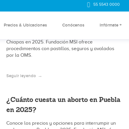
55 5543 0000
¿Cuánto cuesta un aborto en
Chiapas en 2025?
Precios & Ubicaciones
Conócenos
Infórmate +
Conoce los costos y opciones de aborto legal en
Chiapas en 2025. Fundación MSI ofrece
procedimientos con pastillas, seguros y avalados
por la OMS.
Seguir leyendo
¿Cuánto cuesta un aborto en Puebla
en 2025?
Conoce los precios y opciones para interrumpir un