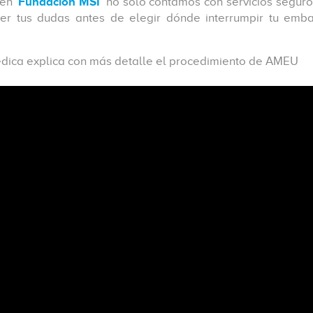
 en
Fundación MSI
no solo contamos con servicios seguros
er tus dudas antes de elegir dónde interrumpir tu emb
édica explica con más detalle el procedimiento de AMEU