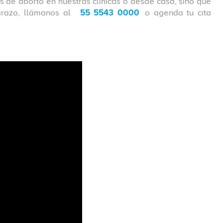
 de aborto en nuestras clínicas o desde casa, sino que
arazo, llámanos al
55 5543 0000
o agenda tu cita