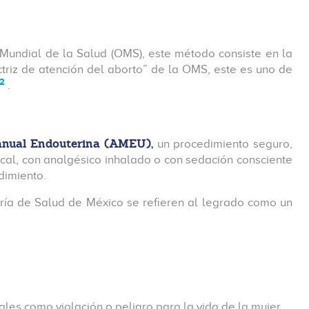
undial de la Salud (OMS), este método consiste en la
triz de atención del aborto” de la OMS, este es uno de
2
.
anual Endouterina (AMEU),
un procedimiento seguro,
cal, con analgésico inhalado o con sedación consciente
dimiento.
ría de Salud de México se refieren al legrado como un
les como violación o peligro para la vida de la mujer.