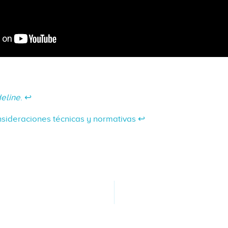
deline
.
↩︎
sideraciones técnicas y normativas
↩︎