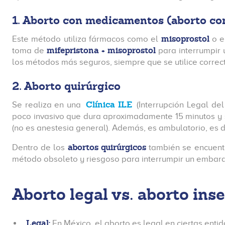
1. Aborto con medicamentos (aborto con
misoprostol
Este método utiliza fármacos como el
o e
mifepristona + misoprostol
toma de
para interrumpir 
los métodos más seguros, siempre que se utilice corr
2. Aborto quirúrgico
Clínica ILE
Se realiza en una
(Interrupción Legal de
poco invasivo que dura aproximadamente 15 minutos y s
(no es anestesia general). Además, es ambulatorio, es d
abortos quirúrgicos
Dentro de los
también se encuent
método obsoleto y riesgoso para interrumpir un embar
Aborto legal vs. aborto ins
Legal:
En México, el aborto es legal en ciertas enti