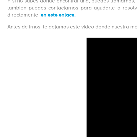
Y si no sabes dónde encontrar una, puedes llamarnos,
también puedes contactarnos para ayudarte a resolv
directamente
en este enlace.
Antes de irnos, te dejamos este video donde nuestra m