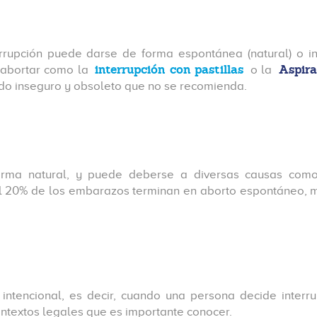
errupción puede darse de forma espontánea (natural) o in
interrupción con pastillas
Aspir
 abortar como la
o la
do inseguro y obsoleto que no se recomienda.
forma natural, y puede deberse a diversas causas com
y el 20% de los embarazos terminan en aborto espontáneo,
tencional, es decir, cuando una persona decide interru
ontextos legales que es importante conocer.