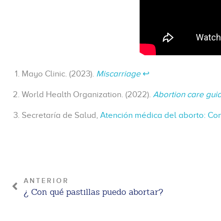
Mayo Clinic. (2023).
Miscarriage
↩︎
World Health Organization. (2022).
Abortion care gui
Secretaría de Salud,
Atención médica del aborto: Con
ANTERIOR
¿ Con qué pastillas puedo abortar?