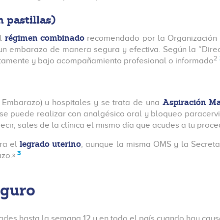
 pastillas)
régimen combinado
l
recomendado por la Organización M
un embarazo de manera segura y efectiva. Según la “Direc
2
ectamente y bajo acompañamiento profesional o informado
Aspiración M
l Embarazo) u hospitales y se trata de una
e puede realizar con analgésico oral y bloqueo paracervi
ecir, sales de la clínica el mismo día que acudes a tu proce
legrado uterino
ra el
, aunque la misma OMS y la Secreta
3
azo.
3
eguro
dades hasta la semana 12 y en todo el país cuando hay causa