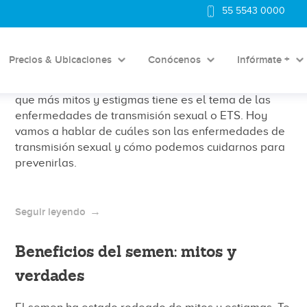
55 5543 0000
¿Cuáles son las enfermedades de
transmisión sexual?
Precios & Ubicaciones
Conócenos
Infórmate +
Entre todos los temas de la sexualidad uno de los
que más mitos y estigmas tiene es el tema de las
enfermedades de transmisión sexual o ETS. Hoy
vamos a hablar de cuáles son las enfermedades de
transmisión sexual y cómo podemos cuidarnos para
prevenirlas.
Seguir leyendo
Beneficios del semen: mitos y
verdades