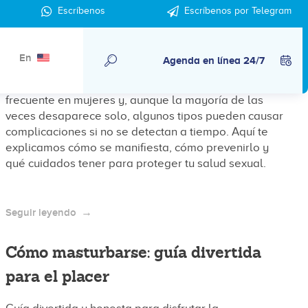
Escríbenos
Escríbenos por Telegram
¿Cómo es el virus del papiloma
humano en la mujer?
En
Agenda en línea 24/7
El Virus del Papiloma Humano (VPH) es muy
frecuente en mujeres y, aunque la mayoría de las
veces desaparece solo, algunos tipos pueden causar
complicaciones si no se detectan a tiempo. Aquí te
explicamos cómo se manifiesta, cómo prevenirlo y
qué cuidados tener para proteger tu salud sexual.
Seguir leyendo
Cómo masturbarse: guía divertida
para el placer