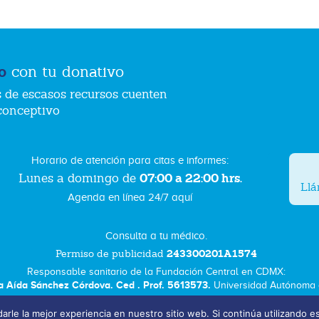
o
con tu donativo
 de escasos recursos cuenten
conceptivo
Horario de atención para citas e informes:
07:00 a 22:00 hrs.
Lunes a domingo de
Ll
Agenda en línea 24/7 aquí
Consulta a tu médico.
243300201A1574
Permiso de publicidad
Responsable sanitario de la Fundación Central en CDMX:
a Aída Sánchez Córdova. Ced . Prof. 5613573.
Universidad Autónoma d
arle la mejor experiencia en nuestro sitio web. Si continúa utilizando e
Términos y Condiciones