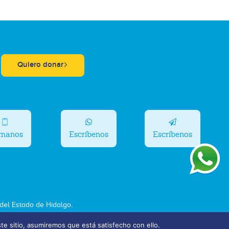
Quiero donar
ámanos
Escríbenos
Escríbenos
el Estado de Hidalgo.
ste sitio, asumiremos que está satisfecho con ello.
Bolsa de Trabajo