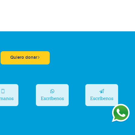
Quiero donar
ámanos
Escríbenos
Escríbenos