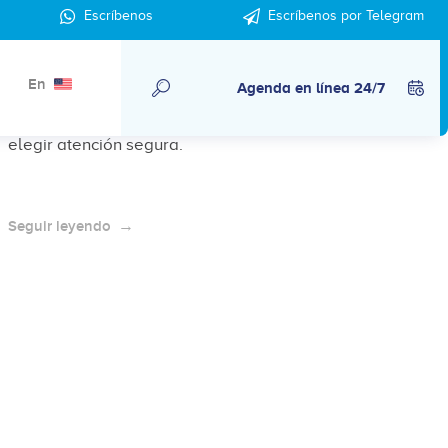
Aborto en Pachuca: opciones legales
Escríbenos
Escríbenos por Telegram
y orientación disponible
En
Agenda en línea 24/7
En Pachuca el aborto es legal hasta las 12 semanas.
Aquí te explicamos las opciones disponibles y cómo
elegir atención segura.
Seguir leyendo