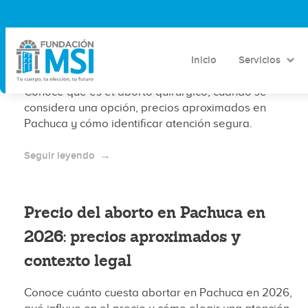
Aborto quirúrgico en Pachuca: qué
es, cuándo se considera y precios
aproximados 2026
Inicio
Servicios
Conoce qué es el aborto quirúrgico, cuándo se
considera una opción, precios aproximados en
Pachuca y cómo identificar atención segura.
Seguir leyendo
Precio del aborto en Pachuca en
2026: precios aproximados y
contexto legal
Conoce cuánto cuesta abortar en Pachuca en 2026,