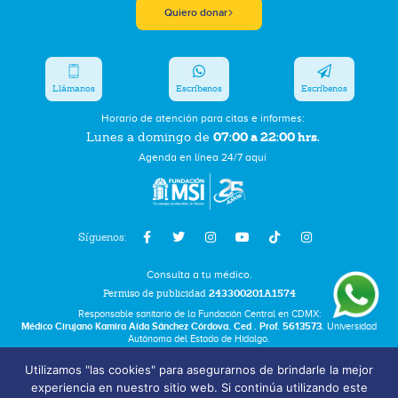
Quiero donar
Llámanos
Escríbenos
Escríbenos
Horario de atención para citas e informes:
07:00 a 22:00 hrs.
Lunes a domingo de
Agenda en línea 24/7 aquí
Síguenos:
Consulta a tu médico.
Permiso de publicidad
243300201A1574
Responsable sanitario de la Fundación Central en CDMX:
Médico Cirujano Kamira Aída Sánchez Córdova. Ced . Prof. 5613573.
Universidad
Autónoma del Estado de Hidalgo.
Utilizamos "las cookies" para asegurarnos de brindarle la mejor
Bolsa de Trabajo
experiencia en nuestro sitio web. Si continúa utilizando este
Términos y Condiciones