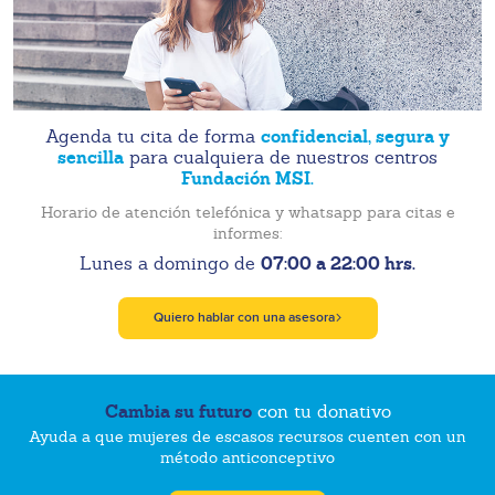
confidencial, segura y
Agenda tu cita de forma
sencilla
para cualquiera de nuestros centros
Fundación MSI.
Horario de atención telefónica y whatsapp para citas e
informes:
07:00 a 22:00 hrs.
Lunes a domingo de
Quiero hablar con una asesora
Cambia su futuro
con tu donativo
Ayuda a que mujeres de escasos recursos cuenten con un
método anticonceptivo