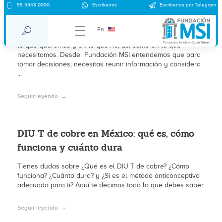
DIU T de cobre VS métodos
55 5543 0000
Escríbenos
Escríbenos por Telegram
anticonceptivos hormonales
En
Cuando buscamos encontrar la mejor opción, pensamos en
lo que queremos y en lo que no, así como en lo que
necesitamos. Desde Fundación MSI entendemos que para
tomar decisiones, necesitas reunir información y considera
...
Seguir leyendo
DIU T de cobre en México: qué es, cómo
funciona y cuánto dura
Tienes dudas sobre ¿Qué es el DIU T de cobre? ¿Cómo
funciona? ¿Cuánto dura? y ¿Si es el método anticonceptivo
adecuado para ti? Aquí te decimos todo lo que debes saber.
Seguir leyendo