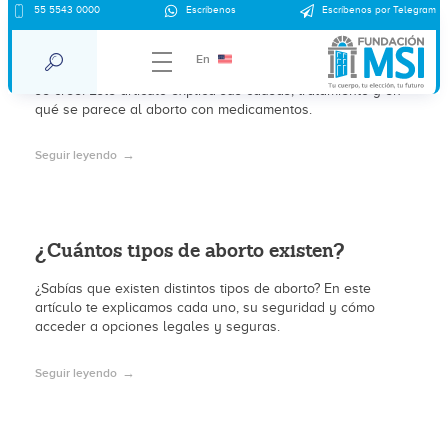
55 5543 0000
Escríbenos
Escríbenos por Telegram
¿ Qué es el aborto espontáneo o pérdida?
En
El aborto espontáneo ocurre con más frecuencia de lo que
se cree. Este artículo explica sus causas, tratamiento y en
qué se parece al aborto con medicamentos.
Seguir leyendo
¿Cuántos tipos de aborto existen?
¿Sabías que existen distintos tipos de aborto? En este
artículo te explicamos cada uno, su seguridad y cómo
acceder a opciones legales y seguras.
Seguir leyendo